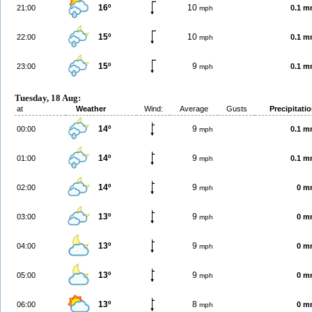
16º
10
21:00
0.1 
mph
15º
10
22:00
0.1 
mph
15º
9
23:00
0.1 
mph
Tuesday, 18 Aug:
at
Weather
Wind:
Average
Gusts
Precipitati
14º
9
00:00
0.1 
mph
14º
9
01:00
0.1 
mph
14º
9
02:00
0 m
mph
13º
9
03:00
0 m
mph
13º
9
04:00
0 m
mph
13º
9
05:00
0 m
mph
13º
8
06:00
0 m
mph