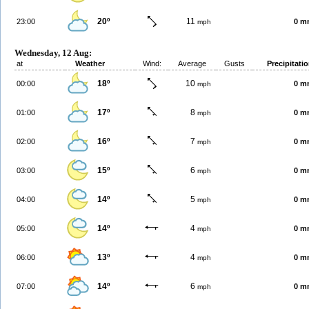
20º
11
23:00
0 m
mph
Wednesday, 12 Aug:
at
Weather
Wind:
Average
Gusts
Precipitati
18º
10
00:00
0 m
mph
17º
8
01:00
0 m
mph
16º
7
02:00
0 m
mph
15º
6
03:00
0 m
mph
14º
5
04:00
0 m
mph
14º
4
05:00
0 m
mph
13º
4
06:00
0 m
mph
14º
6
07:00
0 m
mph