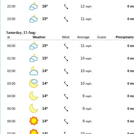
16º
12
22:00
0 m
mph
15º
11
23:00
0 m
mph
Saturday, 15 Aug:
at
Weather
Wind:
Average
Gusts
Precipitati
15º
11
00:00
0 m
mph
15º
10
01:00
0 m
mph
14º
10
02:00
0 m
mph
14º
10
03:00
0 m
mph
14º
9
04:00
0 m
mph
14º
9
05:00
0 m
mph
14º
9
06:00
0 m
mph
14º
10
07:00
0 m
mph