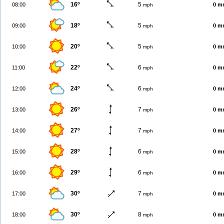
16º
5
08:00
0 m
mph
18º
5
09:00
0 m
mph
20º
5
10:00
0 m
mph
22º
6
11:00
0 m
mph
24º
6
12:00
0 m
mph
26º
7
13:00
0 m
mph
27º
7
14:00
0 m
mph
28º
6
15:00
0 m
mph
29º
6
16:00
0 m
mph
30º
7
17:00
0 m
mph
30º
8
18:00
0 m
mph