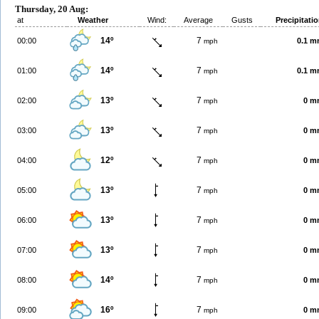
Thursday, 20 Aug:
at
Weather
Wind:
Average
Gusts
Precipitati
14º
7
00:00
0.1 
mph
14º
7
01:00
0.1 
mph
13º
7
02:00
0 m
mph
13º
7
03:00
0 m
mph
12º
7
04:00
0 m
mph
13º
7
05:00
0 m
mph
13º
7
06:00
0 m
mph
13º
7
07:00
0 m
mph
14º
7
08:00
0 m
mph
16º
7
09:00
0 m
mph