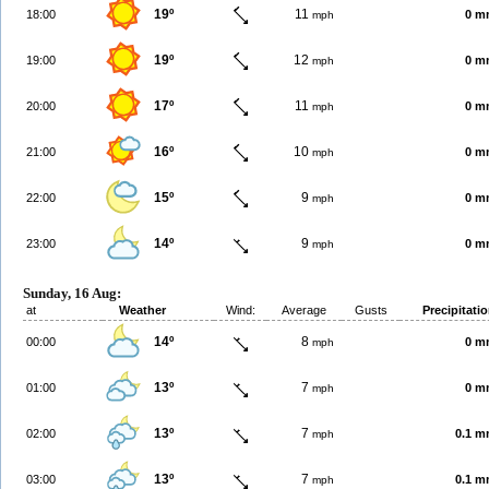
19º
11
18:00
0 m
mph
19º
12
19:00
0 m
mph
17º
11
20:00
0 m
mph
16º
10
21:00
0 m
mph
15º
9
22:00
0 m
mph
14º
9
23:00
0 m
mph
Sunday, 16 Aug:
at
Weather
Wind:
Average
Gusts
Precipitati
14º
8
00:00
0 m
mph
13º
7
01:00
0 m
mph
13º
7
02:00
0.1 
mph
13º
7
03:00
0.1 
mph