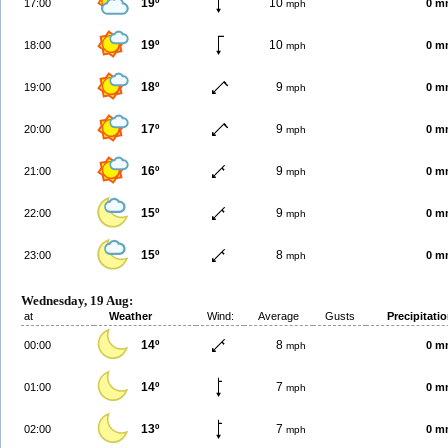
19º
10
17:00
0 m
mph
19º
10
18:00
0 m
mph
18º
9
19:00
0 m
mph
17º
9
20:00
0 m
mph
16º
9
21:00
0 m
mph
15º
9
22:00
0 m
mph
15º
8
23:00
0 m
mph
Wednesday, 19 Aug:
at
Weather
Wind:
Average
Gusts
Precipitati
14º
8
00:00
0 m
mph
14º
7
01:00
0 m
mph
13º
7
02:00
0 m
mph