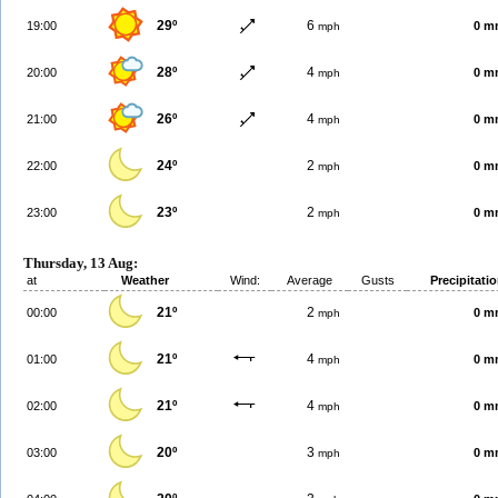
29º
6
19:00
0 m
mph
28º
4
20:00
0 m
mph
26º
4
21:00
0 m
mph
24º
2
22:00
0 m
mph
23º
2
23:00
0 m
mph
Thursday, 13 Aug:
at
Weather
Wind:
Average
Gusts
Precipitati
21º
2
00:00
0 m
mph
21º
4
01:00
0 m
mph
21º
4
02:00
0 m
mph
20º
3
03:00
0 m
mph