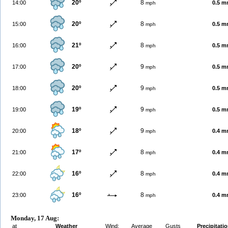
20º
8
14:00
0.5 
mph
20º
8
15:00
0.5 
mph
21º
8
16:00
0.5 
mph
20º
9
17:00
0.5 
mph
20º
9
18:00
0.5 
mph
19º
9
19:00
0.5 
mph
18º
9
20:00
0.4 
mph
17º
8
21:00
0.4 
mph
16º
8
22:00
0.4 
mph
16º
8
23:00
0.4 
mph
Monday, 17 Aug:
at
Weather
Wind:
Average
Gusts
Precipitati