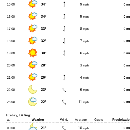
34º
9
15:00
0 m
mph
34º
9
16:00
0 m
mph
33º
8
17:00
0 m
mph
32º
7
18:00
0 m
mph
30º
6
19:00
0 m
mph
28º
3
20:00
0 m
mph
26º
4
21:00
0 m
mph
23º
6
22:00
0 m
mph
22º
11
23:00
0 m
mph
Friday, 14 Aug:
at
Weather
Wind:
Average
Gusts
Precipitati
21º
10
00:00
0 m
mph