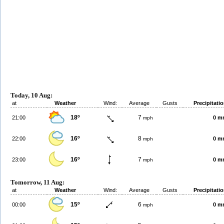
Today, 10 Aug:
at
Weather
Wind:
Average
Gusts
Precipitati
18º
7
21:00
0 m
mph
16º
8
22:00
0 m
mph
16º
7
23:00
0 m
mph
Tomorrow, 11 Aug:
at
Weather
Wind:
Average
Gusts
Precipitati
15º
6
00:00
0 m
mph