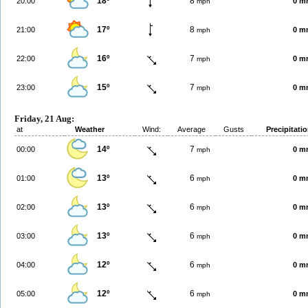
18º
8
20:00
0 m
mph
17º
8
21:00
0 m
mph
16º
7
22:00
0 m
mph
15º
7
23:00
0 m
mph
Friday, 21 Aug:
at
Weather
Wind:
Average
Gusts
Precipitati
14º
7
00:00
0 m
mph
13º
6
01:00
0 m
mph
13º
6
02:00
0 m
mph
13º
6
03:00
0 m
mph
12º
6
04:00
0 m
mph
12º
6
05:00
0 m
mph