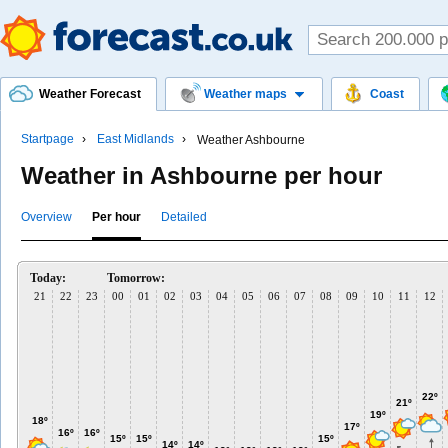
Weather Forecast
Weather maps
Coast
Startpage
East Midlands
Weather Ashbourne
Weather in Ashbourne per hour
Overview
Per hour
Detailed
Today:
Tomorrow:
21
22
23
00
01
02
03
04
05
06
07
08
09
10
11
12
22º
21º
19º
18º
17º
16º
16º
15º
15º
15º
14º
14º