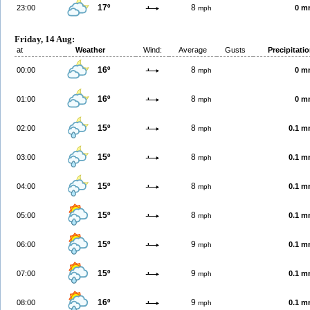
17º
8
23:00
0 m
mph
Friday, 14 Aug:
at
Weather
Wind:
Average
Gusts
Precipitati
16º
8
00:00
0 m
mph
16º
8
01:00
0 m
mph
15º
8
02:00
0.1 
mph
15º
8
03:00
0.1 
mph
15º
8
04:00
0.1 
mph
15º
8
05:00
0.1 
mph
15º
9
06:00
0.1 
mph
15º
9
07:00
0.1 
mph
16º
9
08:00
0.1 
mph