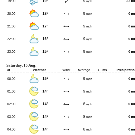
19º
9
19:00
0.2 
mph
18º
9
20:00
0 m
mph
17º
9
21:00
0 m
mph
16º
9
22:00
0 m
mph
15º
9
23:00
0 m
mph
Saturday, 15 Aug:
at
Weather
Wind:
Average
Gusts
Precipitati
15º
9
00:00
0 m
mph
14º
9
01:00
0 m
mph
14º
8
02:00
0 m
mph
14º
8
03:00
0 m
mph
14º
8
04:00
0 m
mph