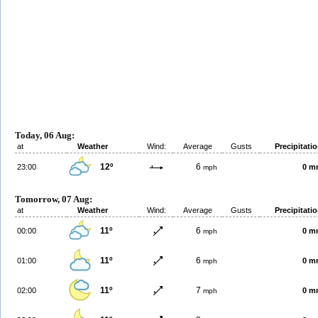
Today, 06 Aug:
at
Weather
Wind:
Average
Gusts
Precipitati
12º
6
23:00
0 m
mph
Tomorrow, 07 Aug:
at
Weather
Wind:
Average
Gusts
Precipitati
11º
6
00:00
0 m
mph
11º
6
01:00
0 m
mph
11º
7
02:00
0 m
mph