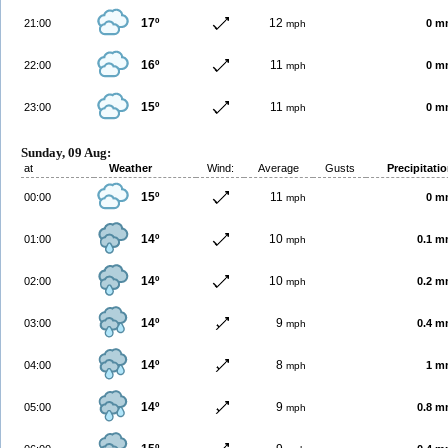
17º
12
21:00
0 m
mph
16º
11
22:00
0 m
mph
15º
11
23:00
0 m
mph
Sunday, 09 Aug:
at
Weather
Wind:
Average
Gusts
Precipitati
15º
11
00:00
0 m
mph
14º
10
01:00
0.1 
mph
14º
10
02:00
0.2 
mph
14º
9
03:00
0.4 
mph
14º
8
04:00
1 m
mph
14º
9
05:00
0.8 
mph