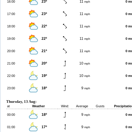
23º
11
16:00
0 m
mph
23º
11
17:00
0 m
mph
22º
11
18:00
0 m
mph
22º
11
19:00
0 m
mph
21º
11
20:00
0 m
mph
20º
10
21:00
0 m
mph
19º
10
22:00
0 m
mph
18º
9
23:00
0 m
mph
Thursday, 13 Aug:
at
Weather
Wind:
Average
Gusts
Precipitati
18º
9
00:00
0 m
mph
17º
9
01:00
0 m
mph