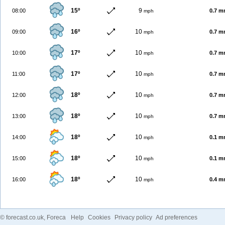
15º
9
08:00
0.7 
mph
16º
10
09:00
0.7 
mph
17º
10
10:00
0.7 
mph
17º
10
11:00
0.7 
mph
18º
10
12:00
0.7 
mph
18º
10
13:00
0.7 
mph
18º
10
14:00
0.1 
mph
18º
10
15:00
0.1 
mph
18º
10
16:00
0.4 
mph
©
forecast.co.uk
, Foreca
Help
Cookies
Privacy policy
Ad preferences