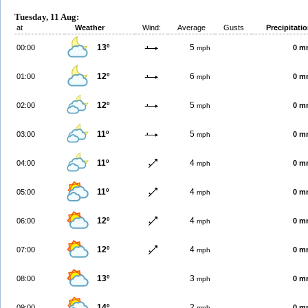
Tuesday, 11 Aug:
at
Weather
Wind:
Average
Gusts
Precipitati
13º
5
00:00
0 m
mph
12º
6
01:00
0 m
mph
12º
5
02:00
0 m
mph
11º
5
03:00
0 m
mph
11º
4
04:00
0 m
mph
11º
4
05:00
0 m
mph
12º
4
06:00
0 m
mph
12º
4
07:00
0 m
mph
13º
3
08:00
0 m
mph
14º
2
09:00
0 m
mph