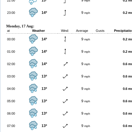
15º
9
22:00
0.2 
mph
14º
9
23:00
0.2 
mph
Monday, 17 Aug:
at
Weather
Wind:
Average
Gusts
Precipitati
14º
9
00:00
0.2 
mph
14º
9
01:00
0.2 
mph
14º
9
02:00
0.6 
mph
13º
9
03:00
0.6 
mph
13º
9
04:00
0.6 
mph
13º
9
05:00
0.6 
mph
13º
9
06:00
0.6 
mph
13º
9
07:00
0.6 
mph