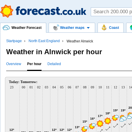
Weather Forecast
Weather maps
Coast
Startpage
North East England
Weather Alnwick
Weather in Alnwick per hour
Overview
Per hour
Detailed
Today:
Tomorrow:
23
00
01
02
03
04
05
06
07
08
09
10
11
12
13
1
20
19º
19º
18º
17º
16º
15º
13º
12º
12º
12º
12º