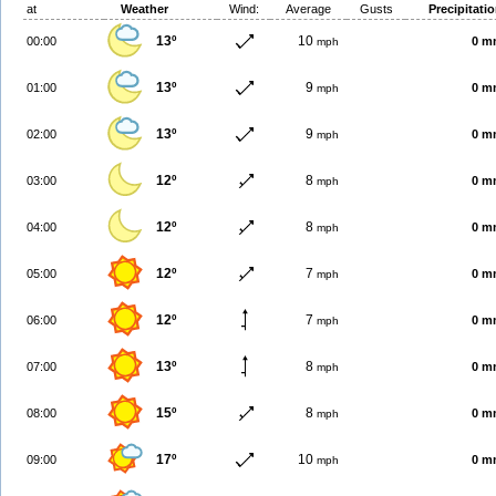
at
Weather
Wind:
Average
Gusts
Precipitati
13º
10
00:00
0 m
mph
13º
9
01:00
0 m
mph
13º
9
02:00
0 m
mph
12º
8
03:00
0 m
mph
12º
8
04:00
0 m
mph
12º
7
05:00
0 m
mph
12º
7
06:00
0 m
mph
13º
8
07:00
0 m
mph
15º
8
08:00
0 m
mph
17º
10
09:00
0 m
mph