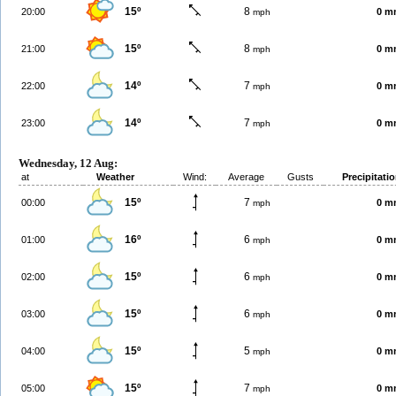
15º
8
20:00
0 m
mph
15º
8
21:00
0 m
mph
14º
7
22:00
0 m
mph
14º
7
23:00
0 m
mph
Wednesday, 12 Aug:
at
Weather
Wind:
Average
Gusts
Precipitati
15º
7
00:00
0 m
mph
16º
6
01:00
0 m
mph
15º
6
02:00
0 m
mph
15º
6
03:00
0 m
mph
15º
5
04:00
0 m
mph
15º
7
05:00
0 m
mph