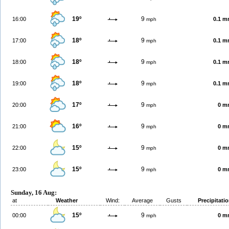
19º
9
16:00
0.1 
mph
18º
9
17:00
0.1 
mph
18º
9
18:00
0.1 
mph
18º
9
19:00
0.1 
mph
17º
9
20:00
0 m
mph
16º
9
21:00
0 m
mph
15º
9
22:00
0 m
mph
15º
9
23:00
0 m
mph
Sunday, 16 Aug:
at
Weather
Wind:
Average
Gusts
Precipitati
15º
9
00:00
0 m
mph