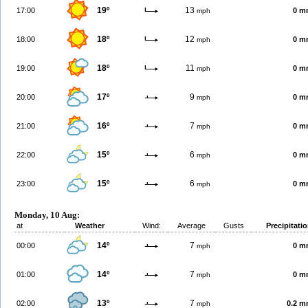
19º
13
17:00
0 m
mph
18º
12
18:00
0 m
mph
18º
11
19:00
0 m
mph
17º
9
20:00
0 m
mph
16º
7
21:00
0 m
mph
15º
6
22:00
0 m
mph
15º
6
23:00
0 m
mph
Monday, 10 Aug:
at
Weather
Wind:
Average
Gusts
Precipitati
14º
7
00:00
0 m
mph
14º
7
01:00
0 m
mph
13º
7
02:00
0.2 
mph