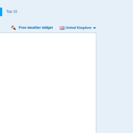
Top 10
Free weather widget
United Kingdom
Sunday:
1
22
23
00
01
02
03
04
05
06
07
08
09
10
11
12
13
14
20º
19º
19º
18º
º
17º
17º
16º
16º
16º
16º
16º
16º
15º
15º
15º
15º
15º