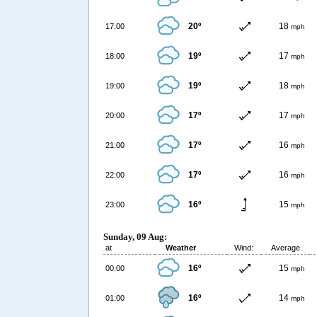
20º
18
17:00
mph
19º
17
18:00
mph
19º
18
19:00
mph
17º
17
20:00
mph
17º
16
21:00
mph
17º
16
22:00
mph
16º
15
23:00
mph
Sunday, 09 Aug:
at
Weather
Wind:
Average
16º
15
00:00
mph
16º
14
01:00
mph