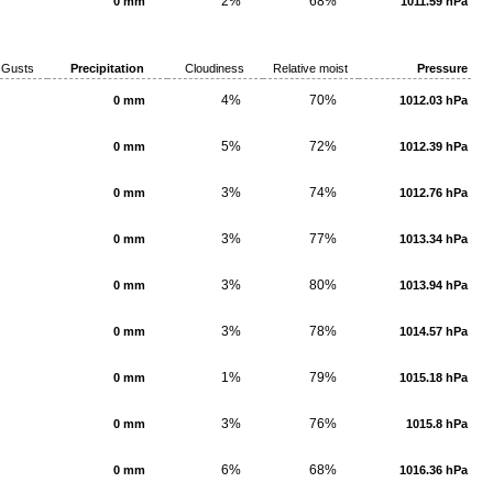
2%
68%
0 mm
1011.59 hPa
Gusts
Precipitation
Cloudiness
Relative moist
Pressure
4%
70%
0 mm
1012.03 hPa
5%
72%
0 mm
1012.39 hPa
3%
74%
0 mm
1012.76 hPa
3%
77%
0 mm
1013.34 hPa
3%
80%
0 mm
1013.94 hPa
3%
78%
0 mm
1014.57 hPa
1%
79%
0 mm
1015.18 hPa
3%
76%
0 mm
1015.8 hPa
6%
68%
0 mm
1016.36 hPa