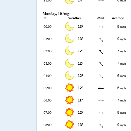
14º
8
23:00
mph
Monday, 10 Aug:
at
Weather
Wind:
Average
13º
9
00:00
mph
13º
9
01:00
mph
12º
7
02:00
mph
12º
7
03:00
mph
12º
6
04:00
mph
12º
6
05:00
mph
11º
7
06:00
mph
12º
9
07:00
mph
13º
9
08:00
mph