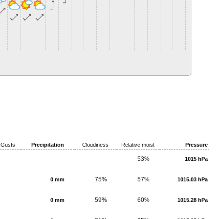
Gusts
Precipitation
Cloudiness
Relative moist
Pressure
53%
1015 hPa
75%
57%
0 mm
1015.03 hPa
59%
60%
0 mm
1015.28 hPa