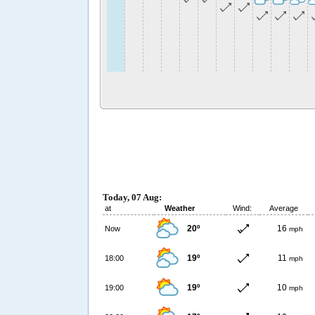
Today, 07 Aug:
at
Weather
Wind:
Average
20º
16
Now
mph
19º
11
18:00
mph
19º
10
19:00
mph