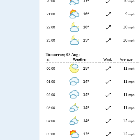
17º
10
20:00
mph
16º
9
21:00
mph
16º
10
22:00
mph
15º
10
23:00
mph
Tomorrow, 08 Aug:
at
Weather
Wind:
Average
15º
11
00:00
mph
14º
11
01:00
mph
14º
11
02:00
mph
14º
11
03:00
mph
14º
12
04:00
mph
13º
12
05:00
mph