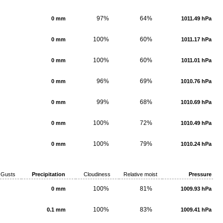
97%
64%
0 mm
1011.49 hPa
100%
60%
0 mm
1011.17 hPa
100%
60%
0 mm
1011.01 hPa
96%
69%
0 mm
1010.76 hPa
99%
68%
0 mm
1010.69 hPa
100%
72%
0 mm
1010.49 hPa
100%
79%
0 mm
1010.24 hPa
Gusts
Precipitation
Cloudiness
Relative moist
Pressure
100%
81%
0 mm
1009.93 hPa
100%
83%
0.1 mm
1009.41 hPa