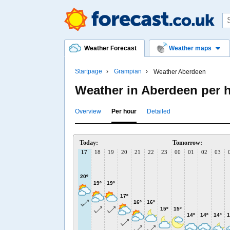
Weather Forecast
Weather maps
Startpage
Grampian
Weather Aberdeen
Weather in Aberdeen per 
Overview
Per hour
Detailed
Today:
Tomorrow:
17
18
19
20
21
22
23
00
01
02
03
20º
19º
19º
17º
16º
16º
15º
15º
14º
14º
14º
1