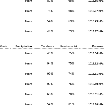
81%
65%
0 mm
1015.85 hPa
78%
68%
0 mm
1016.07 hPa
54%
69%
0 mm
1016.29 hPa
48%
73%
0 mm
1016.17 hPa
Gusts
Precipitation
Cloudiness
Relative moist
Pressure
41%
75%
0 mm
1016.04 hPa
94%
75%
0 mm
1015.82 hPa
99%
74%
0 mm
1015.51 hPa
92%
76%
0 mm
1015.19 hPa
68%
78%
0 mm
1015.01 hPa
59%
81%
0 mm
1014.68 hPa