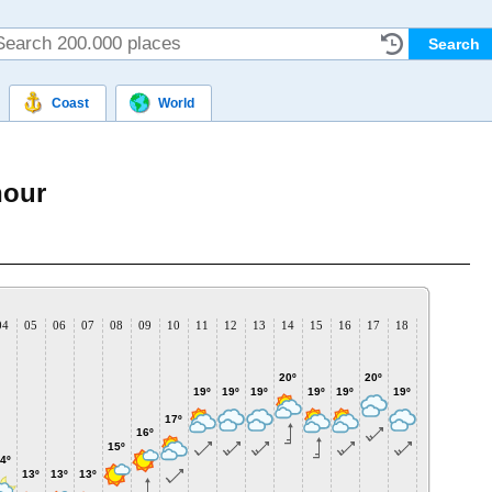
Coast
World
hour
04
05
06
07
08
09
10
11
12
13
14
15
16
17
18
19
20
2
20º
20º
19º
19º
19º
19º
19º
19º
19º
17º
17º
17
16º
15º
4º
13º
13º
13º